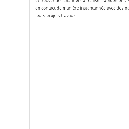
et trouver des chantiers à réaliser rapidement. 
en contact de manière instantannée avec des par
leurs projets travaux.