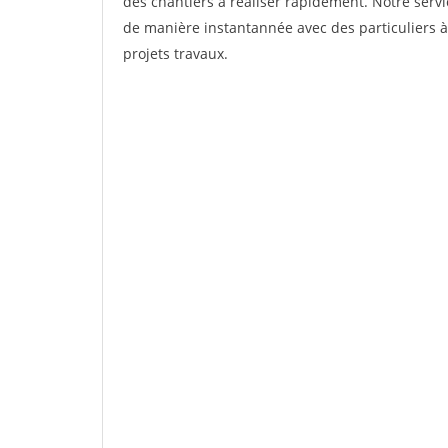
des chantiers à réaliser rapidement. Notre servi
de manière instantannée avec des particuliers à
projets travaux.