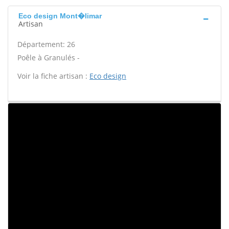
Eco design Mont�limar
Artisan
Département: 26
Poêle à Granulés -
Voir la fiche artisan :
Eco design