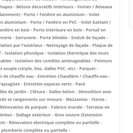
apes - Bétons décoratifs intérieurs - Voiries / Réseaux
placement) - Porte / Fenêtre en aluminium - Volet
en aluminium - Porte / Fenêtre en PVC - Volet battant /
enêtre en bois - Porte intérieure en bois - Portail en
trerie - Serrurerie - Porte blindée - Enduit de façade -
lation par l'extérieur - Nettoyage de façade - Plaque de
aff - Isolation phonique - Isolation thermique des murs
eables - Isolation des combles aménageables - Peinture
l souple (vinyle, lino, dalles PVC, etc) - Parquet -
on de chauffe eau - Entretien Chaudière / Chauffe-eau -
aysagiste - Entretien espaces verts - Pavé
lée de jardin - Clôture - Dalles béton - Démolition avec
ards et rangements sur mesure - Mezzanine - Stores -
 - Rénovation de parquet - Faïence murale - Terrasse en
érieur - Dallage extérieur - Gros oeuvre (Extension
nt - Rénovation électrique complète ou partielle -
 plomberie complète ou partielle -