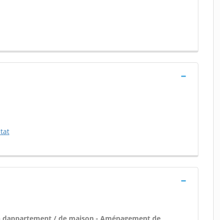
tat
on dappartement / de maison - Aménagement de