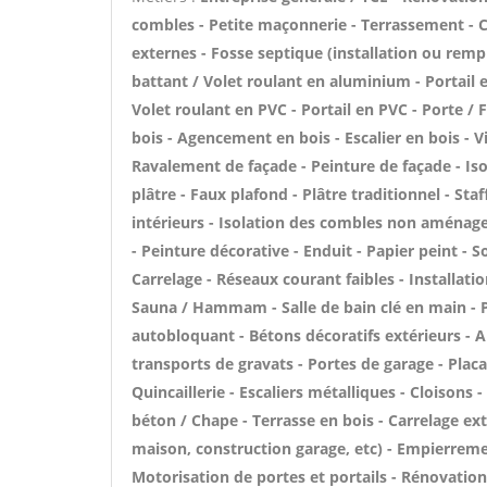
combles - Petite maçonnerie - Terrassement - Ch
externes - Fosse septique (installation ou rem
battant / Volet roulant en aluminium - Portail 
Volet roulant en PVC - Portail en PVC - Porte / F
bois - Agencement en bois - Escalier en bois - Vi
Ravalement de façade - Peinture de façade - Iso
plâtre - Faux plafond - Plâtre traditionnel - St
intérieurs - Isolation des combles non aménag
- Peinture décorative - Enduit - Papier peint - So
Carrelage - Réseaux courant faibles - Installati
Sauna / Hammam - Salle de bain clé en main - P
autobloquant - Bétons décoratifs extérieurs - Al
transports de gravats - Portes de garage - Plac
Quincaillerie - Escaliers métalliques - Cloisons
béton / Chape - Terrasse en bois - Carrelage ext
maison, construction garage, etc) - Empierreme
Motorisation de portes et portails - Rénovation