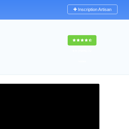
Inscription Artisan
9,5
(100%)
72
votes