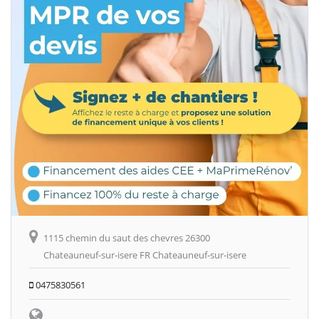
1115 chemin du saut des chevres 26300
Chateauneuf-sur-isere FR Chateauneuf-sur-isere
0475830561