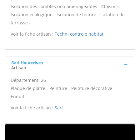
Isolation des combles non aménageables - Cloisons -
Isolation écologique - Isolation de toiture - Isolation de
terrasse -
Voir la fiche artisan :
Techni controle habitat
Sarl Hauterives
Artisan
Département: 26
Plaque de plâtre - Peinture - Peinture décorative -
Enduit -
Voir la fiche artisan :
Sarl