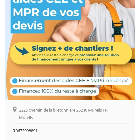
2225 chemin de la bretonniere 26240 Mureils FR
Mureils
0673998891