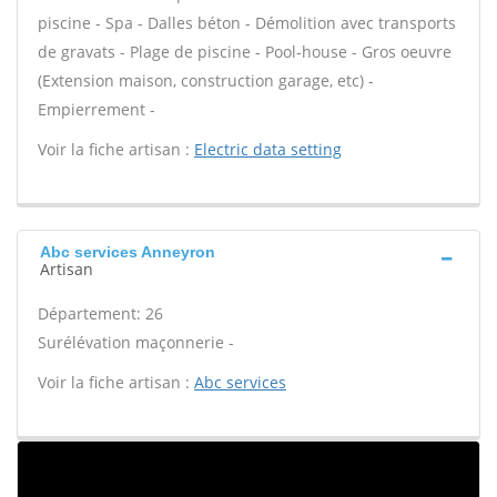
piscine - Spa - Dalles béton - Démolition avec transports
de gravats - Plage de piscine - Pool-house - Gros oeuvre
(Extension maison, construction garage, etc) -
Empierrement -
Voir la fiche artisan :
Electric data setting
Abc services Anneyron
Artisan
Département: 26
Surélévation maçonnerie -
Voir la fiche artisan :
Abc services