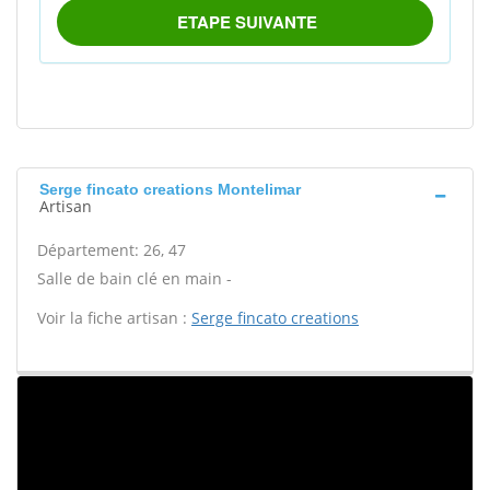
Serge fincato creations Montelimar
Artisan
Département: 26, 47
Salle de bain clé en main -
Voir la fiche artisan :
Serge fincato creations