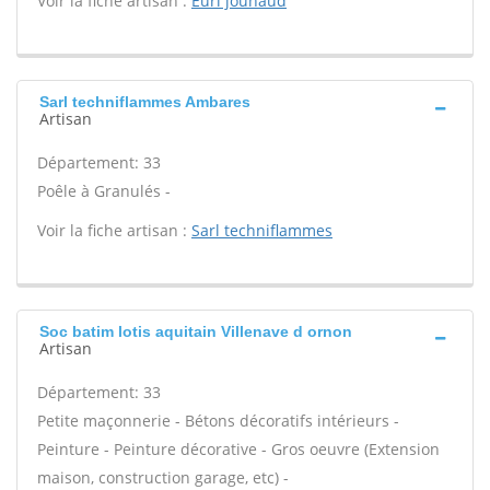
Voir la fiche artisan :
Eurl jouhaud
Sarl techniflammes Ambares
Artisan
Département: 33
Poêle à Granulés -
Voir la fiche artisan :
Sarl techniflammes
Soc batim lotis aquitain Villenave d ornon
Artisan
Département: 33
Petite maçonnerie - Bétons décoratifs intérieurs -
Peinture - Peinture décorative - Gros oeuvre (Extension
maison, construction garage, etc) -