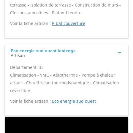
terrasse - Isolation de terrasse - Construction de murs -
Cloisons amovibles - Plafond tendu -
Voir la fiche artisan :
R bat couverture
Eco energie sud ouest Audenge
Artisan
Département: 33
Climatisation - VMC - Aérothermie - Pompe à chaleur
air-air - Chauffe-eau thermodynamique - Climatisation
réversible -
Voir la fiche artisan :
Eco energie sud ouest