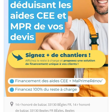
14 r honoré de balzac 33130 BÈgles FR, 14 r honoré
de balzac 33130 Begles FR BÈgles, Begles