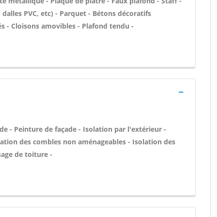
e métallique - Plaque de plâtre - Faux plafond - Staff -
, dalles PVC, etc) - Parquet - Bétons décoratifs
rés - Cloisons amovibles - Plafond tendu -
 - Peinture de façade - Isolation par l'extérieur -
olation des combles non aménageables - Isolation des
ge de toiture -